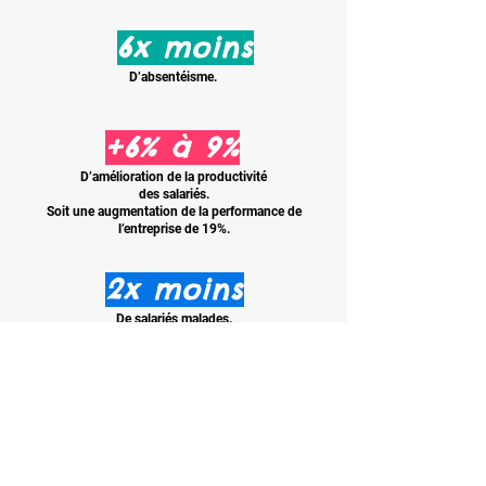
6x moins
D’absentéisme.
+6% à 9%
D’amélioration de la productivité
des salariés.
Soit une augmentation de la performance de
l’entreprise de 19%.
2x m oins
De salariés malades.
Soit une baisse des arrêts de travail.
100%
De satisfaction des employeurs ayant mis en
place une solution sport en entreprise