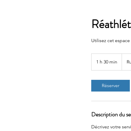
Réathlét
Utilisez cet espace
1 h 30 min
1
Ru
3
0
m
Réserver
i
n
Description du se
Décrivez votre serv