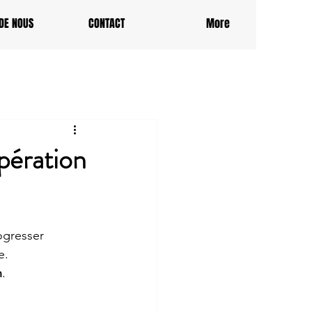
DE NOUS
CONTACT
More
pération
ogresser 
e.
n
.