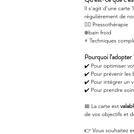
Il s’agit d’une cart
régulièrement de nos
💆‍♂️ Pressothérapie
❄️bain froid 
⚡ Techniques complé
Pourquoi l’adopter 
✔️ Pour optimiser vot
✔️ Pour prévenir les 
✔️ Pour intégrer un 
✔️ Pour prendre soi
📅 La carte est 
valab
de vos objectifs et 
👉 Vous souhaitez en